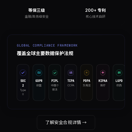
等保三级
200+ 专利
金融/政务级安全
核心技术自研
GLOBAL COMPLIANCE FRAMEWORK
覆盖全球主要数据保护法规
EU
US
BR
SOC
GDPR
PIPL
TCPA
PDPA
HIPAA
LGPD
2
欧盟
中国个
CCPA
东南亚
医疗
巴西
保法
Type
II
了解安全合规详情 →