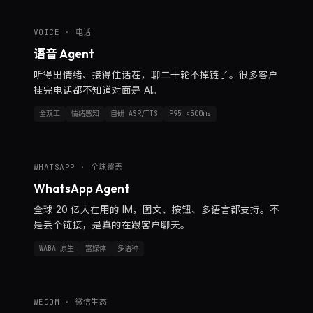
VOICE · 电话
语音 Agent
听得出情绪、接得住话茬，聊二十轮不掉链子。很多客户
挂完电话都不知道对面是 AI。
全双工
情绪感知
自研 ASR/TTS
P95 <500ms
WHATSAPP · 全球覆盖
WhatsApp Agent
全球 20 亿人在用的 IM，图文、按钮、多语言都支持。不
是丢个链接，是真的在跟客户聊天。
WABA 原生
富媒体
多语种
WECOM · 微信生态