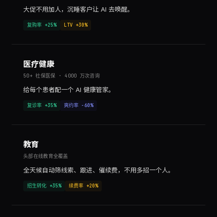
大促不用加人，沉睡客户让 AI 去唤醒。
复购率 +25%
LTV +30%
医疗健康
50+ 社保医保 · 4000 万次咨询
给每个患者配一个 AI 健康管家。
复诊率 +35%
爽约率 -60%
教育
头部在线教育全覆盖
全天候自动筛线索、跟进、催续费，不用多招一个人。
招生转化 +35%
续费率 +20%