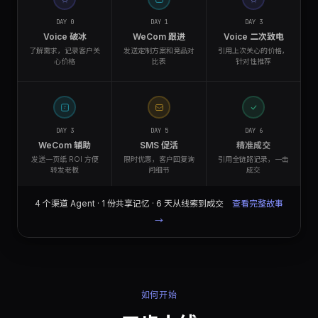
DAY 0
DAY 1
DAY 3
Voice 破冰
WeCom 跟进
Voice 二次致电
了解需求，记录客户关
发送定制方案和竞品对
引用上次关心的价格，
心价格
比表
针对性推荐
DAY 3
DAY 5
DAY 6
WeCom 辅助
SMS 促活
精准成交
发送一页纸 ROI 方便
限时优惠，客户回复询
引用全链路记录，一击
转发老板
问细节
成交
4 个渠道 Agent · 1 份共享记忆 · 6 天从线索到成交
查看完整故事
→
如何开始